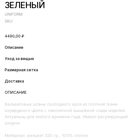
ЗЕЛЕНЫЙ
UNIFORM
SKU:
4490,00
₽
Описание
Уход за вещью
Размерная сетка
Доставка
ОПИСАНИЕ
Вельветовые штаны свободного кроя из плотной ткани
изумрудного цвета с лаконичной вышивкой сзади изделия.
Актуальны для любого времени года. Имеют регулирующий
шнурок
Материал: вельвет 320 гр., 100% хлопок