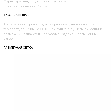
Фурнитура: шнурок, молния, пуговица
Брендинг: вышивка, бирка
УХОД ЗА ВЕЩЬЮ
Деликатная стирка в щадящих режимах, наизнанку при
температуре не выше 30%. При сушке в сушильной машине
возможны незначительная усадка изделия и повышенный
износ
РАЗМЕРНАЯ СЕТКА