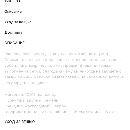
1590,00
₽
Описание
Уход за вещью
Доставка
ОПИСАНИЕ
Классическая сумка для личных вещей черного цвета.
Объемное основное отделение на молнии позволяет взять с
собой, например, несколько тетрадей. Внешний карман
выполнен из сетки, благодаря чему вы никогда не забудете о
самых важных мелочах. Имеет ремень на карабинах, который
регулируется по длине
Материал: 100% полиэстер
Фурнитура: молнии, ремень
Брендинг: жаккардовый шеврон
Габариты: высота - 23 см, ширина - 16 см, глубина - 5 см
УХОД ЗА ВЕЩЬЮ