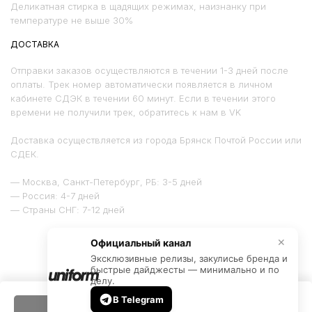
Деликатная стирка в щадящих режимах, наизнанку при
температуре не выше 30%
ДОСТАВКА
Отправки заказов осуществляются в течении 1-3 дней после
оплаты. Трек номер автоматически появляется в личном
кабинете СДЭК в течении 60 минут. Если в течении этого
времени не получили трек, обратитесь к нам в VK
Доставка осуществляется из города Брянск Почтой России или
СДЕК.
— Москва, Санкт-Петербург, РБ: 3-5 дней
— Россия: 4-7 дней
— Страны СНГ: 7-12 дней
Официальный канал
✕
Эксклюзивные релизы, закулисье бренда и
быстрые дайджесты — минимально и по
делу.
Сотрудничество: alexey@outfit.team
VK
INST
ТГ
В Telegram
ДОБАВИТЬ В КОРЗИНУ