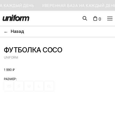
НА КАЖДЫЙ ДЕНЬ
УВЕРЕННАЯ БАЗА НА КАЖДЫЙ ДЕН
0
←
Назад
ФУТБОЛКА COCO
UNIFORM
1 990
₽
РАЗМЕР
XS
S
M
L
XL