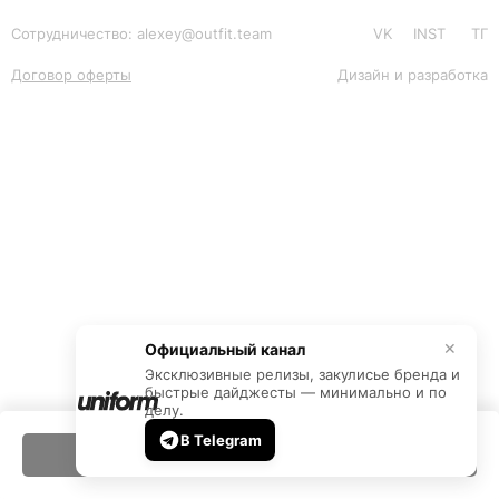
Сотрудничество: alexey@outfit.team
VK
INST
ТГ
Договор оферты
Дизайн и разработка
Официальный канал
✕
Эксклюзивные релизы, закулисье бренда и
быстрые дайджесты — минимально и по
делу.
В Telegram
OUT OF STOCK