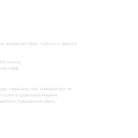
и (кулирная гладь) глубокого черного
00% хлопок
том пафф
мах, наизнанку при температуре не
ри сушке в сушильной машине
зделия и повышенный износ