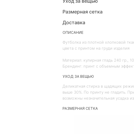
Уход за вещью
Размерная сетка
Доставка
ОПИСАНИЕ
Футболка из плотной хлопковой ткан
цвета с принтом на груди изделия
Материал: кулирная гладь 240 гр., 1
Брендинг: принт с объемным эффек
УХОД ЗА ВЕЩЬЮ
Деликатная стирка в щадящих режи
выше 30%. По принту не гладить. П
возможны незначительная усадка и
РАЗМЕРНАЯ СЕТКА