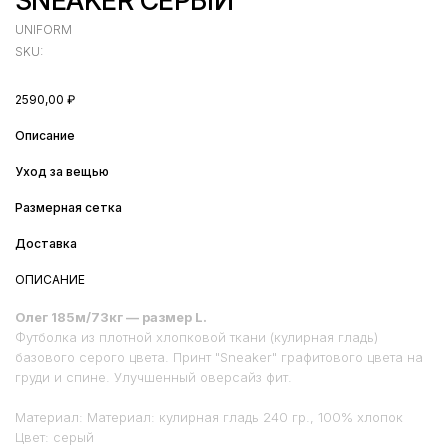
SNEAKER СЕРЫЙ
UNIFORM
SKU:
2590,00
₽
Описание
Уход за вещью
Размерная сетка
Доставка
ОПИСАНИЕ
Олег 185м/73кг — размер L.
Футболка из плотной хлопковой ткани (кулирная гладь)
базового серого цвета. Принт "Sneaker" графитового цвета на
груди и спине. Улучшенный оверсайз фит.
Материал: Материал: кулирная гладь 240 гр., 100% хлопок
Цвет: серый