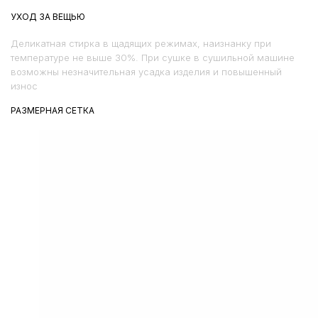
УХОД ЗА ВЕЩЬЮ
Деликатная стирка в щадящих режимах, наизнанку при
температуре не выше 30%. При сушке в сушильной машине
возможны незначительная усадка изделия и повышенный
износ
РАЗМЕРНАЯ СЕТКА