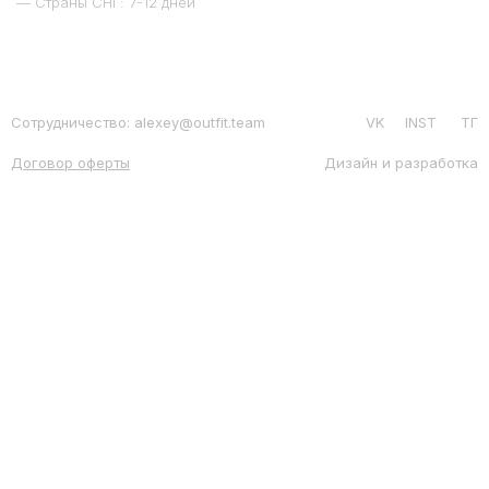
— Страны СНГ: 7-12 дней
Сотрудничество: alexey@outfit.team
VK
INST
ТГ
Договор оферты
Дизайн и разработка