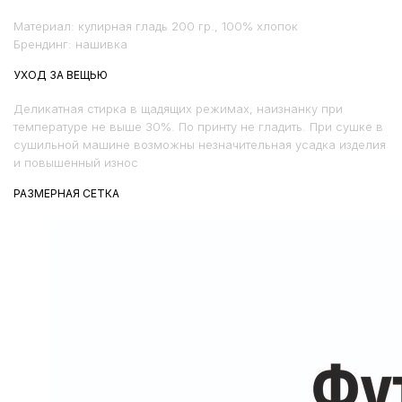
Материал: кулирная гладь 200 гр., 100% хлопок
Брендинг: нашивка
УХОД ЗА ВЕЩЬЮ
Деликатная стирка в щадящих режимах, наизнанку при
температуре не выше 30%. По принту не гладить. При сушке в
сушильной машине возможны незначительная усадка изделия
и повышенный износ
РАЗМЕРНАЯ СЕТКА