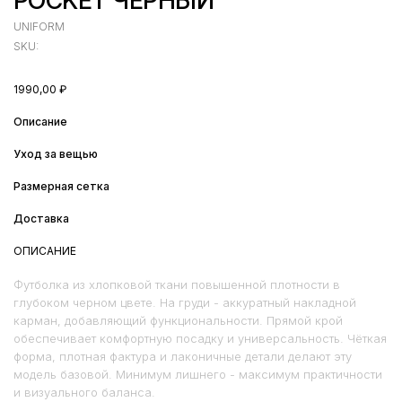
POCKET ЧЕРНЫЙ
UNIFORM
SKU:
1990,00
₽
Описание
Уход за вещью
Размерная сетка
Доставка
ОПИСАНИЕ
Футболка из хлопковой ткани повышенной плотности в
глубоком черном цвете. На груди - аккуратный накладной
карман, добавляющий функциональности. Прямой крой
обеспечивает комфортную посадку и универсальность. Чёткая
форма, плотная фактура и лаконичные детали делают эту
модель базовой. Минимум лишнего - максимум практичности
и визуального баланса.