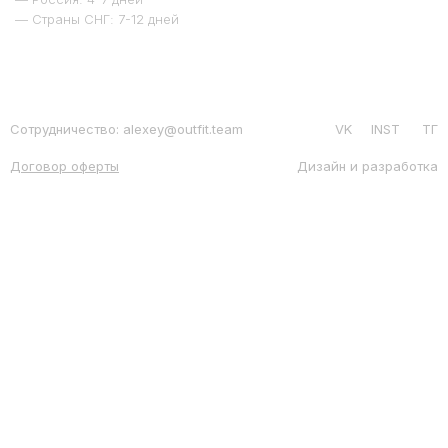
— Страны СНГ: 7-12 дней
Сотрудничество: alexey@outfit.team
VK
INST
ТГ
Договор оферты
Дизайн и разработка