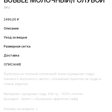
BUBBLE МОЛОЧНЫЙ/ГОЛУБОЙ
SKU:
2490,00
₽
Описание
Уход за вещью
Размерная сетка
Доставка
ОПИСАНИЕ
Футболка из плотной хлопковой ткани (кулирная гладь)
базового молочного цвета с объемным принтом на груди и
спине изделия
Материал: кулирная гладь 240 гр., 100% хлопок
Брендинг: принт с объемным эффектом пафф
Размер на модели: L