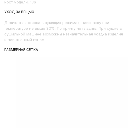
Рост модели: 186
УХОД ЗА ВЕЩЬЮ
Деликатная стирка в щадящих режимах, наизнанку при
температуре не выше 30%. По принту не гладить. При сушке в
сушильной машине возможны незначительная усадка изделия
и повышенный износ
РАЗМЕРНАЯ СЕТКА