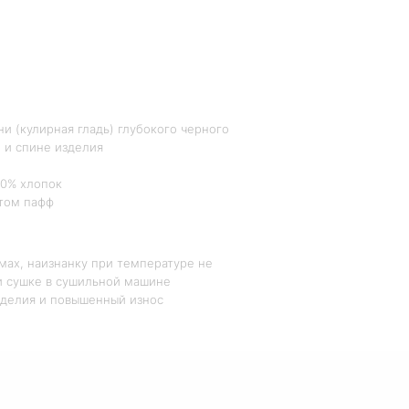
и (кулирная гладь) глубокого черного
 и спине изделия
00% хлопок
том пафф
мах, наизнанку при температуре не
ри сушке в сушильной машине
зделия и повышенный износ