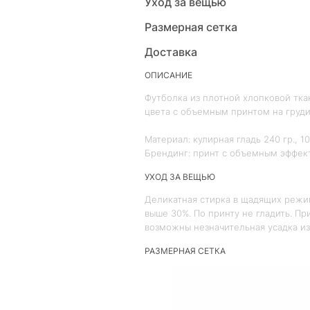
Уход за вещью
Размерная сетка
Доставка
ОПИСАНИЕ
Футболка из плотной хлопковой ткан
цвета с объемным принтом на груди
Материал: кулирная гладь 240 гр., 1
Брендинг: принт с объемным эффек
УХОД ЗА ВЕЩЬЮ
Деликатная стирка в щадящих режи
выше 30%. По принту не гладить. П
возможны незначительная усадка и
РАЗМЕРНАЯ СЕТКА