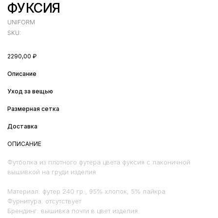
ФУКСИЯ
UNIFORM
SKU:
2290,00
₽
Описание
Уход за вещью
Размерная сетка
Доставка
ОПИСАНИЕ
Футболка из плотного футера цвета фуксия с лаконичной
вышивкой на груди изделия
Материал: футер 240 гр., 95% хлопок, 5% лайкра
Фурнитура: отсутствует
Брендинг: вышивка почти в цвет изделия