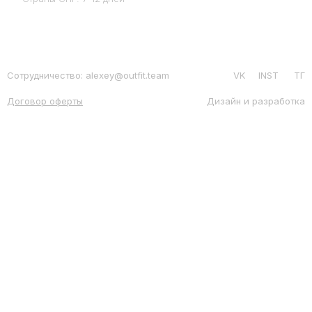
Сотрудничество: alexey@outfit.team
VK
INST
ТГ
Договор оферты
Дизайн и разработка