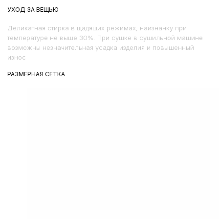
УХОД ЗА ВЕЩЬЮ
Деликатная стирка в щадящих режимах, наизнанку при
температуре не выше 30%. При сушке в сушильной машине
возможны незначительная усадка изделия и повышенный
износ
РАЗМЕРНАЯ СЕТКА