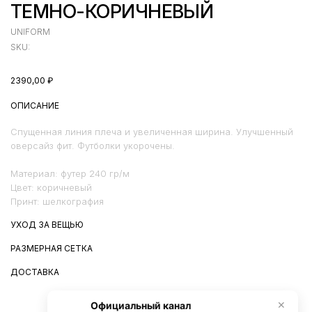
ТЕМНО-КОРИЧНЕВЫЙ
UNIFORM
SKU:
2390,00
₽
ОПИСАНИЕ
Спущенная линия плеча и увеличенная ширина. Улучшенный
оверсайз фит. Футболки укорочены.
Материал: футер 240 гр/м
Цвет: коричневый
Принт: шелкография
УХОД ЗА ВЕЩЬЮ
РАЗМЕРНАЯ СЕТКА
ДОСТАВКА
Официальный канал
✕