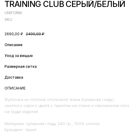
TRAINING CLUB СЕРЫЙ/БЕЛЫЙ
UNIFORM
SKU:
2690,00
₽
2490,00
₽
Описание
Уход за вещью
Размерная сетка
Доставка
ОПИСАНИЕ
Футболка из плотной хлопковой ткани (кулирная гладь)
светлого серого цвета с принтом на спине и лаконичном лого
на груди изделия
Материал: кулирная гладь 240 гр., 100% хлопок
Брендинг: принт