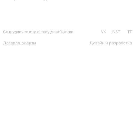
Сотрудничество: alexey@outfit.team
VK
INST
ТГ
Договор оферты
Дизайн и разработка