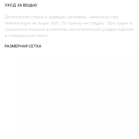
УХОД ЗА ВЕЩЬЮ
Деликатная стирка в щадящих режимах, наизнанку при
температуре не выше 30%. По принту не гладить. При сушке в
сушильной машине возможны незначительная усадка изделия
и повышенный износ
РАЗМЕРНАЯ СЕТКА