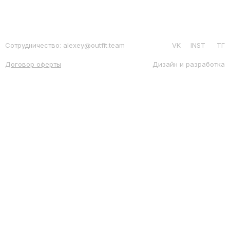
Сотрудничество: alexey@outfit.team
VK
INST
ТГ
Договор оферты
Дизайн и разработка