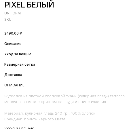
PIXEL БЕЛЫЙ
UNIFORM
SKU:
2490,00
₽
Описание
Уход за вещью
Размерная сетка
Доставка
ОПИСАНИЕ
Футболка из плотной хлопковой ткани (кулирная гладь) теплого
молочного цвета с принтом на груди и спине изделия
Материал: кулирная гладь 240 гр., 100% хлопок
Брендинг: принты черного цвета
УХОД ЗА ВЕЩЬЮ