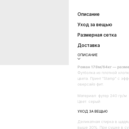
Описание
Уход за вещью
Размерная сетка
Доставка
ОПИСАНИЕ
Роман 178м/64кг — разме
Футболка из плотной хлопк
цвета. Принт "Stamp" с эф
оверсайз фит.
Материал: футер 240 гр/м
Цвет: серый
УХОД ЗА ВЕЩЬЮ
Деликатная стирка в щадя
выше 30%. При сушке в с