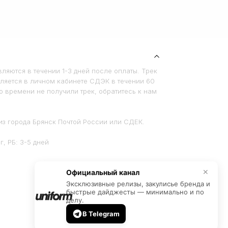
ляются в течении 1-3 дней после оплаты. Трек
ляется в личном кабинете СДЭК в течении 60
го времени не получили трек, обратитесь к нам
из города Брянск Почтой России или СДЕК.
, РБ: 3-5 дней
Официальный канал
✕
Эксклюзивные релизы, закулисье бренда и
быстрые дайджесты — минимально и по
делу.
В Telegram
Дизайн и разработка