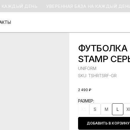
АЖДЫЙ ДЕНЬ
УВЕРЕННАЯ БАЗА НА КАЖДЫЙ ДЕНЬ
АКТЫ
АКТЫ
ФУТБОЛКА 
STAMP СЕ
UNIFORM
SKU:
TSHRTSRF-GR
2 490
₽
РАЗМЕР
XS
S
M
L
X
ДОБАВИТЬ В КОРЗИНУ