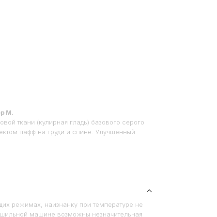
р M.
овой ткани (кулирная гладь) базового серого
фектом пафф на груди и спине. Улучшенный
щих режимах, наизнанку при температуре не
ушильной машине возможны незначительная