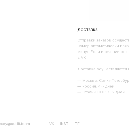
ДОСТАВКА
Отправки заказов осуществ
номер автоматически появ
минут. Если в течении это
в VK
Доставка осуществляется 
— Москва, Санкт-Петербург
— Россия: 4-7 дней
— Страны СНГ: 7-12 дней
exey@outfit.team
VK
INST
ТГ