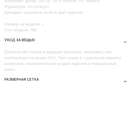
Материал: футер 240 гр., 95% хлопок, 5% лайкра
Фурнитура: отсутствует
Брендинг: вышивка почти в цвет изделия
Размер на модели: L
Рост модели: 186
УХОД ЗА ВЕЩЬЮ
Деликатная стирка в щадящих режимах, наизнанку при
температуре не выше 30%. При сушке в сушильной машине
возможны незначительная усадка изделия и повышенный
износ
РАЗМЕРНАЯ СЕТКА