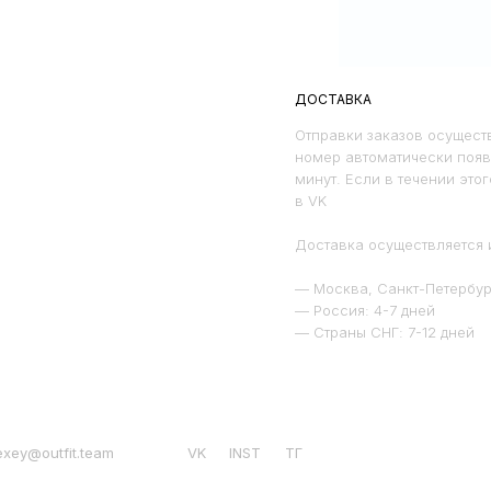
ДОСТАВКА
Отправки заказов осуществ
номер автоматически появ
минут. Если в течении это
в VK
Доставка осуществляется 
— Москва, Санкт-Петербург
— Россия: 4-7 дней
— Страны СНГ: 7-12 дней
exey@outfit.team
VK
INST
ТГ