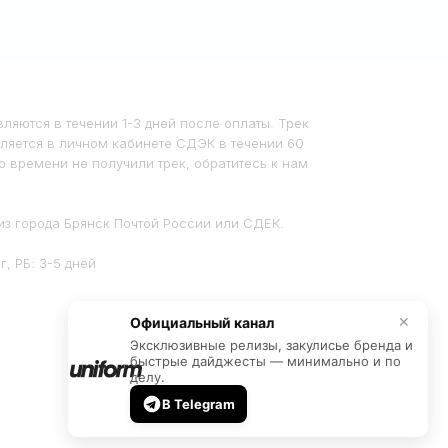
ляются в течении 1-3 дней после оплаты. Трек
ляется в личном кабинете СДЭК в течении 60
го времени не получили трек, обратитесь к нам
из города Брянск Почтой России или СДЕК.
, РБ: 3-5 дней
Официальный канал
✕
Эксклюзивные релизы, закулисье бренда и
быстрые дайджесты — минимально и по
делу.
В Telegram
Дизайн и разработка