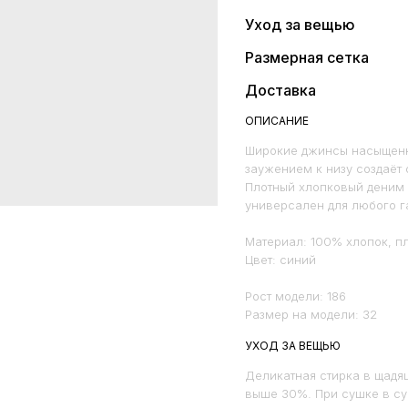
Уход за вещью
Размерная сетка
Доставка
ОПИСАНИЕ
Широкие джинсы насыщенн
заужением к низу создаёт
Плотный хлопковый деним 
универсален для любого г
Материал: 100% хлопок, п
Цвет: синий
Рост модели: 186
Размер на модели: 32
УХОД ЗА ВЕЩЬЮ
Деликатная стирка в щадя
выше 30%. При сушке в с