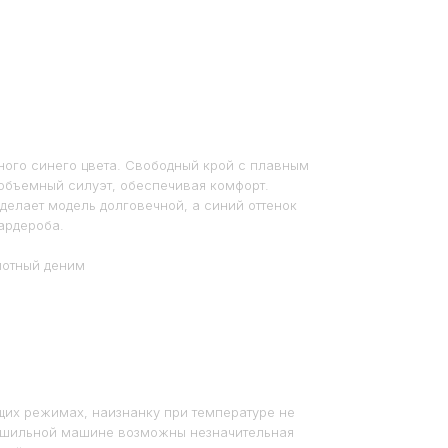
ого синего цвета. Свободный крой с плавным
 объемный силуэт, обеспечивая комфорт.
делает модель долговечной, а синий оттенок
ардероба.
лотный деним
щих режимах, наизнанку при температуре не
ушильной машине возможны незначительная