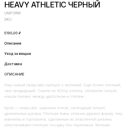
HEAVY ATHLETIC ЧЕРНЫЙ
UNIFORM
SKU:
5190,00
₽
Описание
Уход за вещью
Доставка
ОПИСАНИЕ
Наш новый оверсайз свитшот с молнией. Еще более плотный,
чем предыдущий. Сшили из 420гр хлопка, обновили силуэт,
нашли баланс между удобством и стилем.
Крой — оверсайз: широкие плечи, свободный силуэт,
удлинённые рукава. Плотная ткань отлично держит форму. Низ,
манжеты и горловина, сделанные из эластичной рибаны,
обеспечивают плотную посадку без перетяжки. Молния